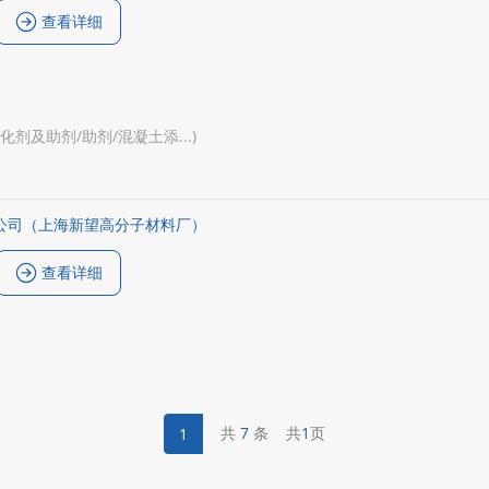
查看详细
催化剂及助剂/助剂/混凝土添...)
公司（上海新望高分子材料厂）
查看详细
共
7
条
共
1
页
1