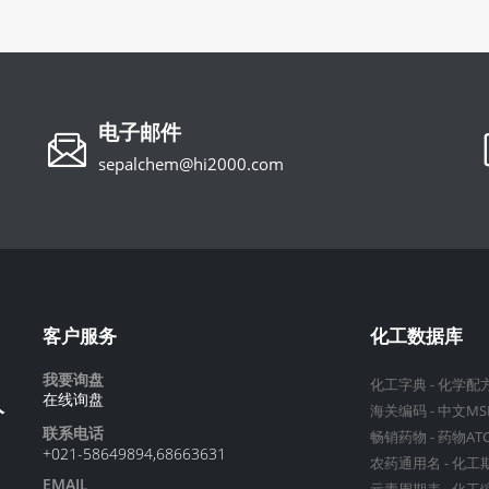
电子邮件
sepalchem@hi2000.com
客户服务
化工数据库
我要询盘
化工字典
-
化学配
在线询盘
分
海关编码
-
中文MS
联系电话
畅销药物
-
药物AT
+021-58649894,68663631
农药通用名
-
化工
EMAIL