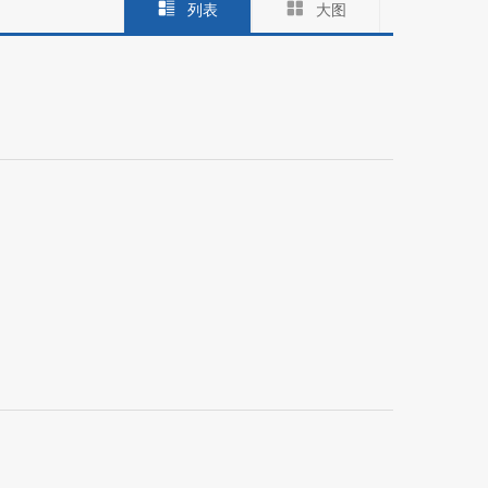
列表
大图