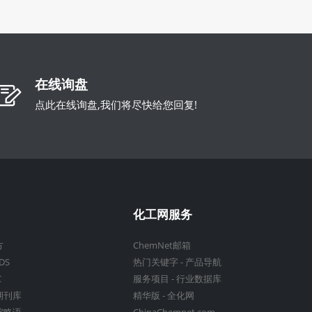
在线询盘
点此在线询盘,我们将尽快给您回复!
化工网服务
方
ChemNet邮箱
DS
热门关键字
-
产品导航
C
服务项目
-
行业数据库
期刊库
精华版
-
全化网