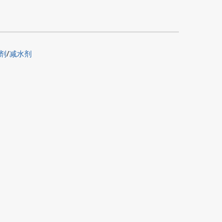
剂
/
减水剂